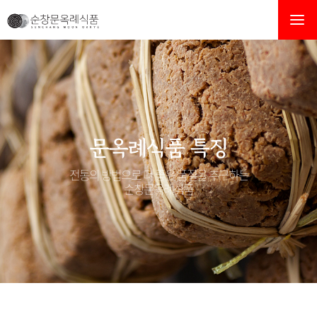
순창문옥례식품
문옥례식품 특징
전통의 방법으로 더 좋은 품질을 추구하는
순창문옥례식품