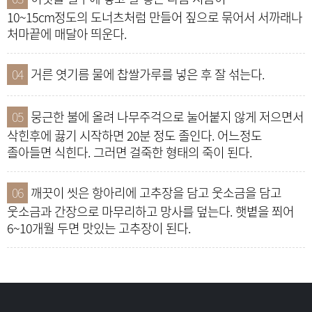
10~15cm정도의 도너츠처럼 만들어 짚으로 묶어서 서까래나
처마끝에 매달아 띄운다.
04
거른 엿기름 물에 찹쌀가루를 넣은 후 잘 섞는다.
05
뭉근한 불에 올려 나무주걱으로 눌어붙지 않게 저으면서
삭힌후에 끓기 시작하면 20분 정도 졸인다. 어느정도
졸아들면 식힌다. 그러면 걸죽한 형태의 죽이 된다.
06
깨끗이 씻은 항아리에 고추장을 담고 웃소금을 담고
웃소금과 간장으로 마무리하고 망사를 덮는다. 햇볕을 쬐어
6~10개월 두면 맛있는 고추장이 된다.