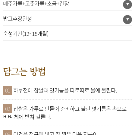
메주가루+고춧가루+소금+간장
밥고추장완성
숙성기간(12~18개월)
담그는 방법
01
하루전에 찹쌀과 엿기름을 따로따로 물에 불린다.
02
찹쌀은 가루로 만들어 준비하고 불린 엿기름은 손으로
비벼 체에 받쳐 걸른다.
03
이것을 절구에 넣고 잘 찧은 다음 지름이