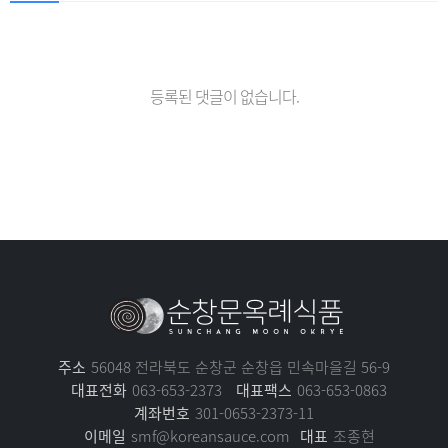
등록된 댓글이 없습니다.
주소
56048 전라북도 순창군 순창읍 민속마을길 56-9
대표전화
063-653-2373
대표팩스
063-653-0863
계좌번호
301-0653-2373-11
이메일
smf@koreansauce.com
대표
조종현